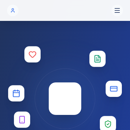
שִׂים
לֵב:
בְּאֲתָר
זֶה
מֻפְעֶלֶת
מַעֲרֶכֶת
נָגִישׁ
בִּקְלִיק
הַמְּסַיַּעַת
לִנְגִישׁוּת
הָאֲתָר.