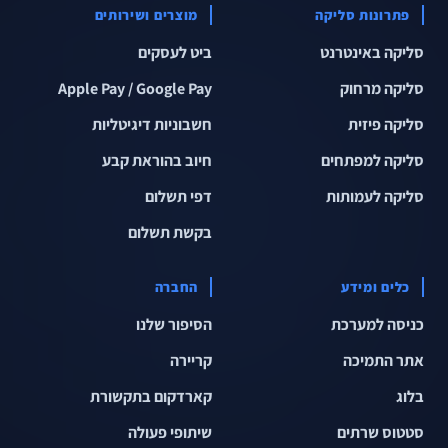
פתרונות סליקה
מוצרים ושירותים
סליקה באינטרנט
ביט לעסקים
סליקה מרחוק
Apple Pay / Google Pay
סליקה פיזית
חשבוניות דיגיטליות
סליקה למפתחים
חיוב בהוראת קבע
סליקה לעמותות
דפי תשלום
בקשת תשלום
כלים ומידע
החברה
כניסה למערכת
הסיפור שלנו
אתר התמיכה
קריירה
בלוג
קארדקום בתקשורת
סטטוס שרתים
שיתופי פעולה