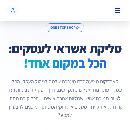
שִׂים
לֵב:
בְּאֲתָר
זֶה
ONE STOP SHOP
מֻפְעֶלֶת
מַעֲרֶכֶת
סליקת אשראי לעסקים:
נָגִישׁ
בִּקְלִיק
הכל במקום אחד!
הַמְּסַיַּעַת
לִנְגִישׁוּת
הָאֲתָר.
קארדקום מציעה לכם מערכת שלמה לניהול העסק: החל
ממגוון פתרונות תשלום מתקדמים, דרך הפקת חשבוניות ועד
לצוות תמיכה אנושי שמלווה אתכם אישית - והכל קורה תחת
קורת גג אחת. יחד משנים את חוקי המשחק - מוכנים להצטרף
למסע?