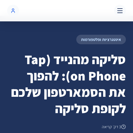
שִׂים
בלוג
סליקה מהנייד (Tap on Phone): להפוך את הסמארטפון שלכם לקופת סליקה
לֵב:
בְּאֲתָר
זֶה
מֻפְעֶלֶת
מַעֲרֶכֶת
אינטגרציות ופלטפורמות
נָגִישׁ
בִּקְלִיק
סליקה מהנייד (Tap
הַמְּסַיַּעַת
לִנְגִישׁוּת
on Phone): להפוך
הָאֲתָר.
את הסמארטפון שלכם
לקופת סליקה
3 דק׳ קריאה