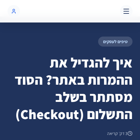
שִׂים
בלוג
איך להגדיל את ההמרות באתר? הסוד מסתתר בשלב התשלום (Checkout)
לֵב:
בְּאֲתָר
זֶה
מֻפְעֶלֶת
מַעֲרֶכֶת
טיפים לעסקים
נָגִישׁ
בִּקְלִיק
איך להגדיל את
הַמְּסַיַּעַת
לִנְגִישׁוּת
ההמרות באתר? הסוד
הָאֲתָר.
מסתתר בשלב
התשלום (Checkout)
3 דק׳ קריאה