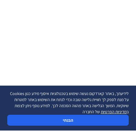
לידיעתך, באתר קארדקום נעשה שימוש בטכנולוגיות איסוף מידע כגון Cookies
על מנת לספק לך חוויית גלישה טובה וכדי לנתח את השימוש באתר למטרות
שיווקיות. המשך הגלישה באתר מהווה הסכמה לכך. למידע נוסף ניתן לצפות
ב
מדיניות הפרטיות
של החברה
הבנתי