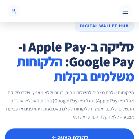
שִׂים
לֵב:
בְּאֲתָר
זֶה
DIGITAL WALLET HUB
מֻפְעֶלֶת
מַעֲרֶכֶת
סליקה ב-Apple Pay ו-
נָגִישׁ
בִּקְלִיק
Google Pay:
הלקוחות
הַמְּסַיַּעַת
לִנְגִישׁוּת
משלמים בקלות
הָאֲתָר.
הלקוחות שלכם מצפים לתשלום מהיר, בטוח וללא מאמץ. שלבו סליקת
אפל פיי (Apple Pay) וגוגל פיי (Google Pay) בחנות האונליין או בדפי
התשלום שלכם, ואפשרו ללקוחות לשלם באמצעות זיהוי פנים או טביעת
אצבע – ללא הקלדת פרטי אשראי
לקבלת הצעה