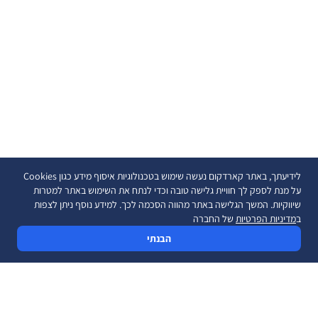
לידיעתך, באתר קארדקום נעשה שימוש בטכנולוגיות איסוף מידע כגון Cookies
על מנת לספק לך חוויית גלישה טובה וכדי לנתח את השימוש באתר למטרות
שיווקיות. המשך הגלישה באתר מהווה הסכמה לכך. למידע נוסף ניתן לצפות
ב
מדיניות הפרטיות
של החברה
הבנתי
פתרונות סליקה
מוצרים ושירותים